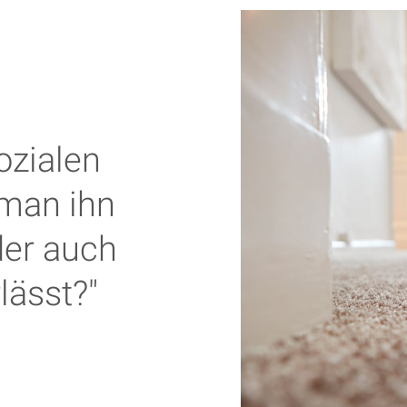
ozialen
 man ihn
er auch
lässt?"