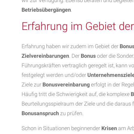
wir zur Verfügung. Ebenso beraten und begleiten
Betriebsübergängen
.
Erfahrung im Gebiet de
Erfahrung haben wir zudem im Gebiet der
Bonus
Zielvereinbarungen
. Der
Bonus
oder die Sonderz
Führungskräften vertraglich geregelt ist, kann v
festgelegt werden und/oder
Unternehmensziel
Ziele zur
Bonusvereinbarung
erfolgt in der Reg
Häufig tritt die Schwierigkeit auf, die komplexe
B
Beurteilungsspielraum der Ziele und die daraus
Bonusanspruch
zu prüfen.
Schon in Situationen beginnender
Krisen
am Arb