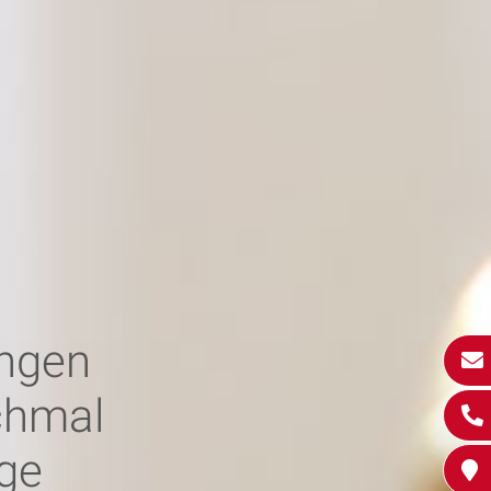
ngen
chmal
ge